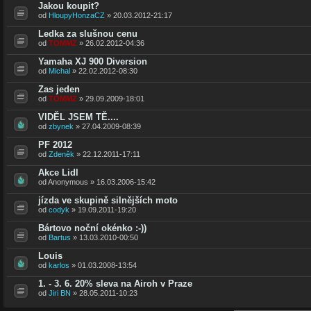
Jakou koupit?
od
HloupyHonzaCZ
» 20.03.2012-21:17
Ledka za slušnou cenu
od
TOMMZ
» 26.02.2012-04:36
Yamaha XJ 900 Diversion
od
Michal
» 22.02.2012-08:30
Zas jeden
od
TOMMZ
» 29.09.2009-18:01
VIDĚL JSEM TĚ....
od
zbynek
» 27.04.2009-08:39
PF 2012
od
Zdeněk
» 22.12.2011-17:11
Akce Lidl
od Anonymous » 16.03.2006-15:42
jízda ve skupině silnějších moto
od
codyk
» 19.09.2011-19:20
Bártovo noční okénko :-))
od
Bartus
» 13.03.2010-00:50
Louis
od
karlos
» 01.03.2008-13:54
1. - 3. 6. 20% sleva na Airoh v Praze
od
Jiri BN
» 28.05.2011-10:23