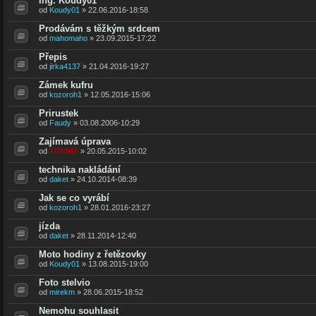
Ing. Koudy01
od
Koudy01
» 22.06.2016-18:58
Prodávám s těžkým srdcem
od
mahomaho
» 23.09.2015-17:22
Přepis
od
jirka4137
» 21.04.2016-19:27
Zámek kufru
od
kozoroh1
» 12.05.2016-15:06
Prirustek
od
Faudy
» 03.08.2006-10:29
Zajímavá úprava
od
TOMMZ
» 20.05.2015-10:02
technika nakládání
od
daket
» 24.10.2014-08:39
Jak se co vyrábí
od
kozoroh1
» 28.01.2016-23:27
jízda
od
daket
» 28.11.2014-12:40
Moto hodiny z řetězovky
od
Koudy01
» 13.08.2015-19:00
Foto stelvio
od
mirekm
» 28.06.2015-18:52
Nemohu souhlasit