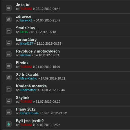
Je to tu!
od
TOMMZ
» 22.12.2012-09:44
zdravice
od
borekXJ
» 04.06.2010-21:47
Stotisíciny...
od
OTIS
» 01.12.2012-15:18
karburátory
od
jirka4137
» 12.10.2012-00:53
Revoluce v motocyklech
od
mirekm
» 14.10.2012-19:33
Firefox
od
TOMMZ
» 21.09.2012-15:07
XJ trička atd.
od
Mira-Kladno
» 17.09.2012-10:21
Kradená motorka
od
Radimathor
» 14.08.2012-12:44
Skylink
od
TOMMZ
» 31.07.2012-09:19
Plány 2012
od
David Houda
» 16.01.2012-21:12
Byli jste jezdit?
od
TOMMZ
» 09.01.2010-22:28