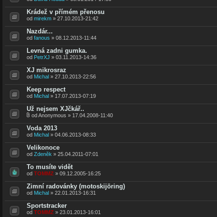
Krádež v přímém přenosu
od
mirekm
» 27.10.2013-21:42
Nazdár...
od
fanous
» 08.12.2013-11:44
Levná zadni gumka.
od
PetrXJ
» 03.11.2013-14:36
XJ mikrosraz
od
Michal
» 27.10.2013-22:56
Keep respect
od
Michal
» 17.07.2013-07:19
Už nejsem XJčkář..
od Anonymous » 17.04.2008-11:40
Voda 2013
od
Michal
» 04.06.2013-08:33
Velikonoce
od
Zdeněk
» 25.04.2011-07:01
To musíte vidět
od
TOMMZ
» 09.12.2005-16:25
Zimní radovánky (motoskijöring)
od
Michal
» 22.01.2013-16:31
Sportstracker
od
TOMMZ
» 23.01.2013-16:01