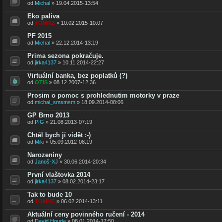
od
Michal
» 19.04.2015-13:54
Eko paliva
od
TOMMZ
» 10.02.2015-10:07
PF 2015
od
Michal
» 22.12.2014-13:19
Prima sezona pokračuje.
od
jirka4137
» 10.11.2014-22:27
Virtuální banka, bez poplatků (?)
od
OTIS
» 08.12.2007-12:36
Prosim o pomoc s prohlednutim motorky v praze
od
michal_smsmsm
» 18.09.2014-08:06
GP Brno 2013
od
PIG
» 21.08.2013-07:19
Chtěl bych jí vidět :-)
od
Miki
» 05.09.2012-08:19
Narozeniny
od
Janoš-XJ
» 30.06.2014-20:34
První vlaštovka 2014
od
jirka4137
» 08.02.2014-23:17
Tak to bude 10
od
TOMMZ
» 06.02.2014-13:11
Aktuální ceny povinného ručení - 2014
od
David Houda
» 08.01.2014-17:50