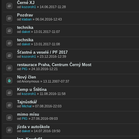
Černé XJ
od
kozoroh1
» 14.06.2017-11:28
Pozdrav
od
klaban
» 06.04.2016-12:43
technika
od
daket
» 13.01.2017-11:07
technika
od
daket
» 13.01.2017-11:08
Šťastné a veselé / PF 2017
od
kozoroh1
» 23.12.2016-12:39
restaurace Praha, Centrum Černý Most
od
PIG
» 24.10.2016-12:21
Nový člen
od Anonymous » 13.11.2007-07:37
Kemp u Štětína
od
kozoroh1
» 11.08.2016-11:58
Tajnůstkář
od
Michal
» 07.08.2016-22:03
mimo mísu
od
PIG
» 27.06.2016-09:03
jízda v autoškole
od
daket
» 14.07.2016-19:50