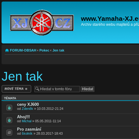
www.Yamaha-XJ.e
Archiv starého webu majitelů a př
FORUM-OBSAH
‹
Pokec
‹
Jen tak
Jen tak
Odeslat nové téma
TÉMATA
ceny XJ600
od
Zdeněk
» 10.03.2012-21:24
Ahoj!!!
od
Michal
» 05.05.2011-11:14
Pro zasmání
od
školník
» 28.03.2017-18:43