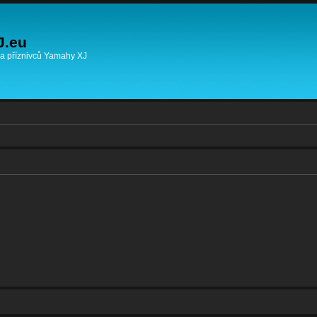
J.eu
 a příznivců Yamahy XJ