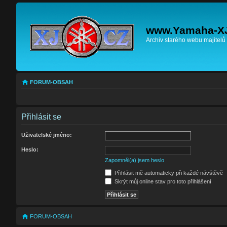
www.Yamaha-X
Archiv starého webu majitelů
FORUM-OBSAH
Přihlásit se
Uživatelské jméno:
Heslo:
Zapomněl(a) jsem heslo
Přihlásit mě automaticky při každé návštěvě
Skrýt můj online stav pro toto přihlášení
FORUM-OBSAH