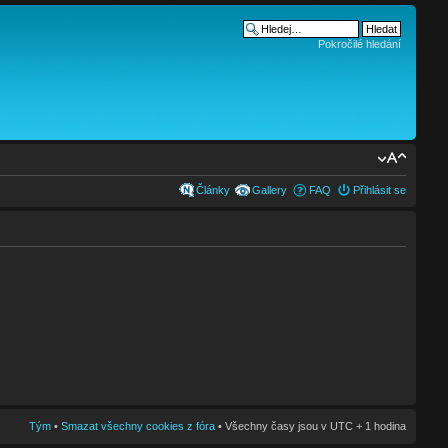
Pokročilé hledání
Články
Gallery
FAQ
Přihlásit se
Tým
•
Smazat všechny cookies z fóra
• Všechny časy jsou v UTC + 1 hodina