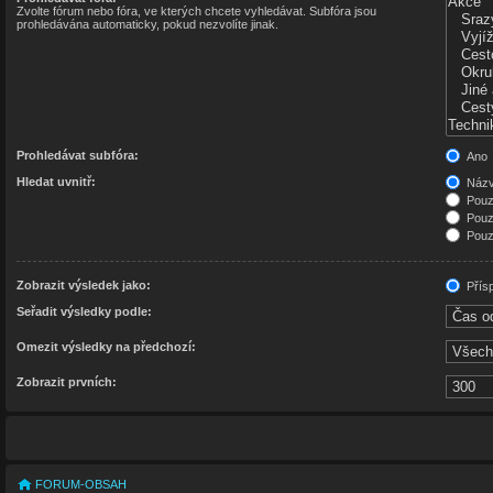
Zvolte fórum nebo fóra, ve kterých chcete vyhledávat. Subfóra jsou
prohledávána automaticky, pokud nezvolíte jinak.
Prohledávat subfóra:
Ano
Hledat uvnitř:
Názvy
Pouze
Pouz
Pouze
Zobrazit výsledek jako:
Přís
Seřadit výsledky podle:
Omezit výsledky na předchozí:
Zobrazit prvních:
FORUM-OBSAH