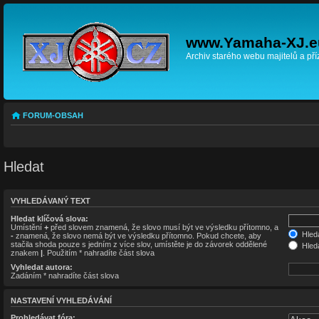
www.Yamaha-XJ.e
Archiv starého webu majitelů a př
FORUM-OBSAH
Hledat
VYHLEDÁVANÝ TEXT
Hledat klíčová slova:
Umístění
+
před slovem znamená, že slovo musí být ve výsledku přítomno, a
Hleda
-
znamená, že slovo nemá být ve výsledku přítomno. Pokud chcete, aby
stačila shoda pouze s jedním z více slov, umístěte je do závorek oddělené
Hleda
znakem
|
. Použitím * nahradíte část slova
Vyhledat autora:
Zadáním * nahradíte část slova
NASTAVENÍ VYHLEDÁVÁNÍ
Prohledávat fóra: