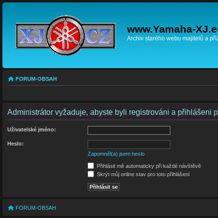
www.Yamaha-XJ.e
Archiv starého webu majitelů a př
FORUM-OBSAH
Administrátor vyžaduje, abyste byli registrováni a přihlášeni 
Uživatelské jméno:
Heslo:
Zapomněl(a) jsem heslo
Přihlásit mě automaticky při každé návštěvě
Skrýt můj online stav pro toto přihlášení
FORUM-OBSAH