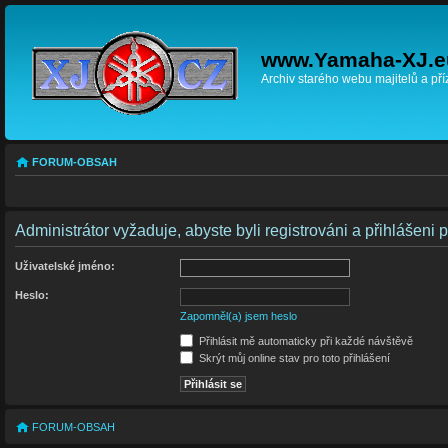
www.Yamaha-XJ.e
Archiv starého webu majitelů a př
FORUM-OBSAH
Administrátor vyžaduje, abyste byli registrováni a přihlášeni 
Uživatelské jméno:
Heslo:
Zapomněl(a) jsem heslo
Přihlásit mě automaticky při každé návštěvě
Skrýt můj online stav pro toto přihlášení
FORUM-OBSAH