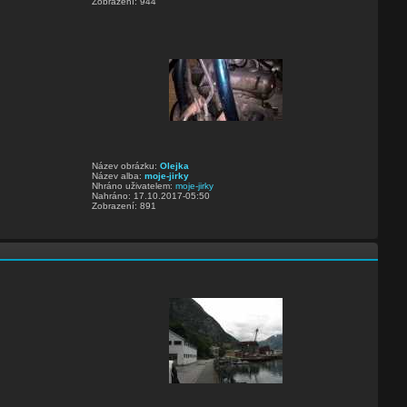
Zobrazení: 944
Název obrázku:
Olejka
Název alba:
moje-jirky
Nhráno uživatelem:
moje-jirky
Nahráno: 17.10.2017-05:50
Zobrazení: 891