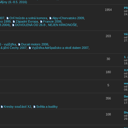
Mlýny (6.-8.5. 2016)
P5
1954
o
24
007
,
Orlí hnízdo a solná komora
,
Alpy+Chorvatsko 2009
,
ko 1999
,
Západní Evropa
,
Francie 2006
,
8.2004)
,
DOVOLENÁ OD 26.8-, NEJEN KRKONOŠE
,
Vě
203
o
27
6 - vyjížďka
,
Ducati motors 2006
,
 & jižní Čechy 2007
,
Vyjížďka Adršpašsko a okolí duben 2007
,
1.
30
o
18
XJ
180
o
24
ww
5
o
08
Do
356
o
17
,
Kresby součástí XJ
,
Světla a budíky
Di
108
o
29