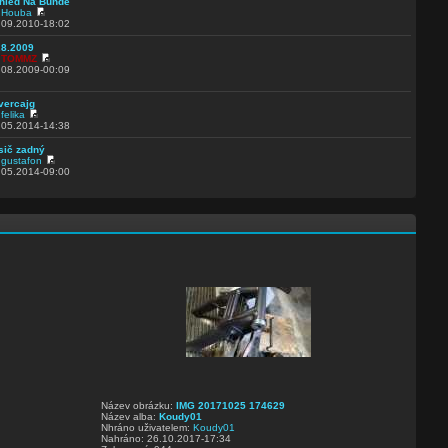
hled Na Bundě
d
Houba
.09.2010-18:02
.8.2009
d
TOMMZ
.08.2009-00:09
 vercajg
d
felika
.05.2014-14:38
sič zadný
d
gustafon
.05.2014-09:00
Název obrázku:
IMG 20171025 174629
Název alba:
Koudy01
Nhráno uživatelem:
Koudy01
Nahráno: 26.10.2017-17:34