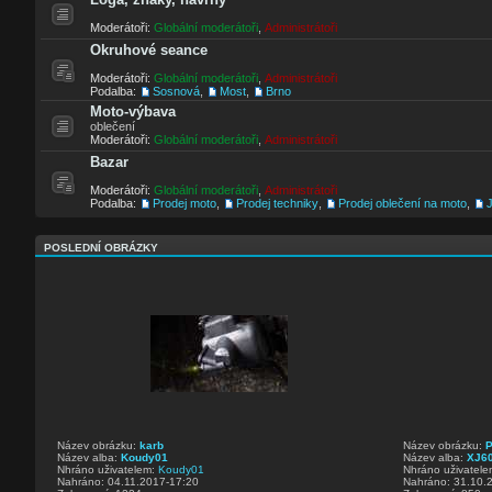
Moderátoři:
Globální moderátoři
,
Administrátoři
Okruhové seance
Moderátoři:
Globální moderátoři
,
Administrátoři
Podalba:
Sosnová
,
Most
,
Brno
Moto-výbava
oblečení
Moderátoři:
Globální moderátoři
,
Administrátoři
Bazar
Moderátoři:
Globální moderátoři
,
Administrátoři
Podalba:
Prodej moto
,
Prodej techniky
,
Prodej oblečení na moto
,
J
POSLEDNÍ OBRÁZKY
Název obrázku:
karb
Název obrázku:
P
Název alba:
Koudy01
Název alba:
XJ60
Nhráno uživatelem:
Koudy01
Nhráno uživatel
Nahráno: 04.11.2017-17:20
Nahráno: 31.10.