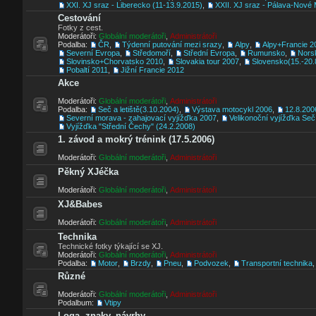
XXI. XJ sraz - Liberecko (11-13.9.2015)
,
XXII. XJ sraz - Pálava-Nové 
Cestování
Fotky z cest.
Moderátoři:
Globální moderátoři
,
Administrátoři
Podalba:
ČR
,
Týdenní putování mezi srazy
,
Alpy
,
Alpy+Francie 2
Severní Evropa
,
Středomoří
,
Střední Evropa
,
Rumunsko
,
Nors
Slovinsko+Chorvatsko 2010
,
Slovakia tour 2007
,
Slovensko(15.-20.
Pobaltí 2011
,
Jižní Francie 2012
Akce
Moderátoři:
Globální moderátoři
,
Administrátoři
Podalba:
Seč a letiště(3.10.2004)
,
Výstava motocykl 2006
,
12.8.200
Severní morava - zahajovací vyjížďka 2007
,
Velikonoční vyjížďka Seč
Vyjížďka "Střední Čechy" (24.2.2008)
1. závod a mokrý trénink (17.5.2006)
Moderátoři:
Globální moderátoři
,
Administrátoři
Pěkný XJéčka
Moderátoři:
Globální moderátoři
,
Administrátoři
XJ&Babes
Moderátoři:
Globální moderátoři
,
Administrátoři
Technika
Technické fotky týkající se XJ.
Moderátoři:
Globální moderátoři
,
Administrátoři
Podalba:
Motor
,
Brzdy
,
Pneu
,
Podvozek
,
Transportní technika
Různé
Moderátoři:
Globální moderátoři
,
Administrátoři
Podalbum:
Vtipy
Loga, znaky, návrhy