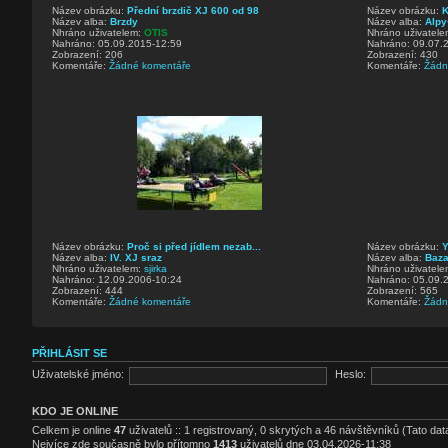
Název obrázku:
Přední brzdič XJ 600 od 98
Název obrázku:
K
Název alba:
Brzdy
Název alba:
Alpy
Nhráno uživatelem:
OTIS
Nhráno uživatel
Nahráno: 05.09.2015-12:59
Nahráno: 09.07.
Zobrazení: 206
Zobrazení: 430
Komentáře:
Žádné komentáře
Komentáře:
Žádn
Název obrázku:
Proč si před jídlem nezab...
Název obrázku:
Název alba:
IV. XJ sraz
Název alba:
Baza
Nhráno uživatelem:
sjirka
Nhráno uživatel
Nahráno: 12.09.2006-10:24
Nahráno: 05.09.
Zobrazení: 444
Zobrazení: 565
Komentáře:
Žádné komentáře
Komentáře:
Žádn
PŘIHLÁSIT SE
Uživatelské jméno:
Heslo:
KDO JE ONLINE
Celkem je online
47
uživatelů :: 1 registrovaný, 0 skrytých a 46 návštěvníků (Tato data
Nejvíce zde současně bylo přítomno
1413
uživatelů dne 03.04.2026-11:38