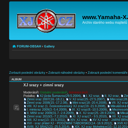
www.Yamaha-X
Archiv starého webu majitelů
FORUM-OBSAH
‹
Gallery
Zorbazit poslední obrázky
•
Zobrazit náhodné obrázky
•
Zobrazit poslední komentáře
ALBUM
XJ srazy + zimní srazy
Moderátoři:
Globální moderátoři
,
Administrátoři
Podalba:
XJ jízda Šumavou(29.5.2004)
,
I. XJ sraz
,
II. XJ sraz
,
Zi
Zimní sraz 2007(16.-18.2.)
,
V. XJ sraz(25.-27.5.2007)
,
Mini sraz(28
Zimní sraz 2008(15.-17.2.08)
,
Mini sraz(18.-20.4.2008)
,
VII. XJ sraz
VIII. XJ sraz (1. československý XJ zraz(19.-21.9.2008)
,
Mikulášská 
I. minisraz 2009(3.-5.4.2009)
,
IX. XJ sraz(8.-10.5.2009)
,
Meziresort
II. MINI sraz 2009(31.7.-2.8.2009)
,
X. XJ sraz(25.-28.9.2009)
,
Mikul
Zimní sraz 2010(5.-7.2.2010)
,
XI. XJ sraz(7.- 9.5.2010)
,
XII. XJ sra
XIII. XJ sraz(13.-15.5.2011)
,
XIV. XJ sraz
,
XV XJ sraz - JARNÍ B
XVI - sraz přátel XJ - PODZIMNÍ TÁBORSKO(14.-16.9.2012)
,
XVII.XJ
XVIII. XJ SRAZ(23.-25.5.2014)
,
XIX. XJ sraz Mohelnice(10.-12.10.201