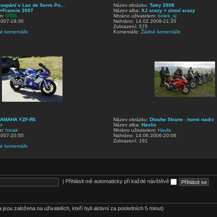
oupání v Lac de Serre Po...
Název obrázku:
Tatry 2008
+Francie 2007
Název alba:
XJ srazy + zimní srazy
em:
OTIS
Nhráno uživatelem:
bolek_xj
2007-19:36
Nahráno: 14.02.2008-21:35
Zobrazení: 575
é komentáře
Komentáře:
Žádné komentáře
YAMAHA YZF-R6
Název obrázku:
Dlouhe Strane - horni nadrz
r
Název alba:
Havlis
em:
horak
Nhráno uživatelem:
Havlis
2007-20:50
Nahráno: 14.06.2006-20:06
Zobrazení: 191
é komentáře
|
Přihlásit mě automaticky při každé návštěvě
 jsou založena na uživatelích, kteří byli aktivní za posledních 5 minut)