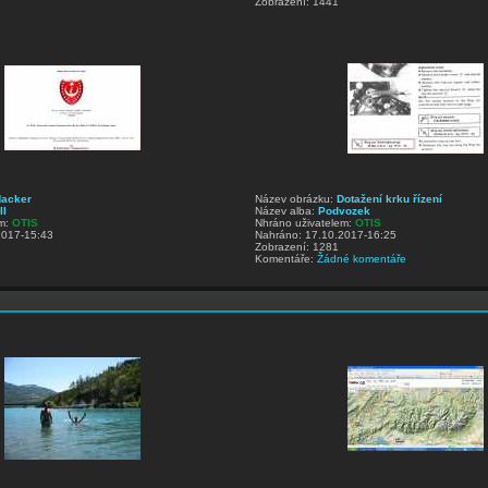
Zobrazení: 1441
acker
Název obrázku:
Dotažení krku řízení
II
Název alba:
Podvozek
em:
OTIS
Nhráno uživatelem:
OTIS
2017-15:43
Nahráno: 17.10.2017-16:25
Zobrazení: 1281
Komentáře:
Žádné komentáře