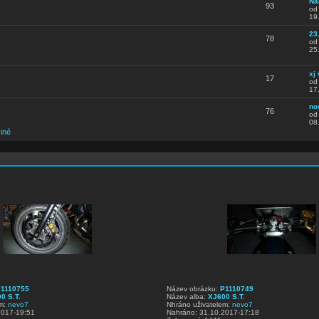
Ná
93
o
19
23
78
o
25
xj
17
o
17
no
76
o
08
iné
1110755
Název obrázku:
P1110749
0 S.T.
Název alba:
XJ600 S.T.
em:
nevo7
Nhráno uživatelem:
nevo7
2017-19:51
Nahráno: 31.10.2017-17:18