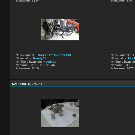
Zobrazení: 1224
Zobrazení: 850
Název obrázku:
IMG 20171023 172413
Název obrázku:
H
Název alba:
Koudy01
Název alba:
Mix I
Nhráno uživatelem:
Koudy01
Nhráno uživatel
Nahráno: 23.10.2017-18:46
Nahráno: 23.10.
Zobrazení: 1016
Zobrazení: 1422
NÁHODNÉ OBRÁZKY