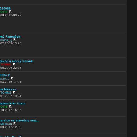
010086
d
OTIS
.08.2012-08:22
rný Fanoušek
d
bolek_xj
.02.2009-13:25
 závod a morký trénink
d
TOMMZ
.05.2006-22:36
600n 2
d
panac
.04.2015-17:01
w.bikes.cz
d
TOMMZ
.01.2007-19:24
tažení krku řízení
d
OTIS
.10.2017-16:25
version vs stavebny mat...
d
Mexican
.09.2017-12:53