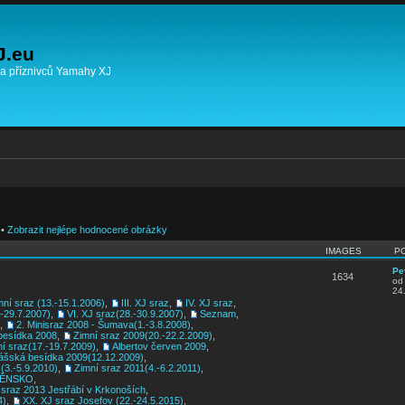
J.eu
 a příznivců Yamahy XJ
•
Zobrazit nejlépe hodnocené obrázky
IMAGES
P
Pe
1634
o
24
mní sraz (13.-15.1.2006)
,
III. XJ sraz
,
IV. XJ sraz
,
.-29.7.2007)
,
VI. XJ sraz(28.-30.9.2007)
,
Seznam
,
,
2. Minisraz 2008 - Šumava(1.-3.8.2008)
,
besídka 2008
,
Zimní sraz 2009(20.-22.2.2009)
,
ní sraz(17.-19.7.2009)
,
Albertov červen 2009
,
ášská besídka 2009(12.12.2009)
,
z(3.-5.9.2010)
,
Zimní sraz 2011(4.-6.2.2011)
,
RNĚNSKO
,
 sraz 2013 Jestřábí v Krkonoších
,
4)
,
XX. XJ sraz Josefov (22.-24.5.2015)
,