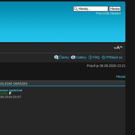
Pokročilé hledání
Články
Gallery
FAQ
Přihlásit se
Právě je 06.08.2026-23:21
Hledat
OSLEDNÍ OBRÁZEK
vnost společná
d
OTIS
.08.2016-20:07