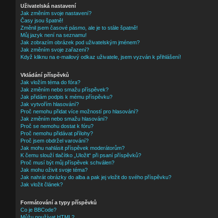
Uživatelská nastavení
Jak změním svoje nastavení?
Časy jsou špatně!
Změnil jsem časové pásmo, ale je to stále špatně!
Můj jazyk není na seznamu!
Jak zobrazím obrázek pod uživatelským jménem?
Jak změním svoje zařazení?
Když kliknu na e-mailový odkaz uživatele, jsem vyzván k přihlášení!
Vkládání příspěvků
Jak vložím téma do fóra?
Jak změním nebo smažu příspěvek?
Jak přidám podpis k mému příspěvku?
Jak vytvořím hlasování?
Proč nemohu přidat více možností pro hlasování?
Jak změním nebo smažu hlasování?
Proč se nemohu dostat k fóru?
Proč nemohu přidávat přílohy?
Proč jsem obdržel varování?
Jak mohu nahlásit příspěvek moderátorům?
K čemu slouží tlačítko „Uložit“ při psaní příspěvků?
Proč musí být můj příspěvek schválen?
Jak mohu oživit svoje téma?
Jak nahrát obrázky do alba a pak jej vložit do svého příspěvku?
Jak vložit článek?
Formátování a typy příspěvků
Co je BBCode?
Můžu používat HTML?