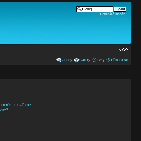
Pokročilé hledání
Články
Gallery
FAQ
Přihlásit se
 do některé zařadit?
piny?