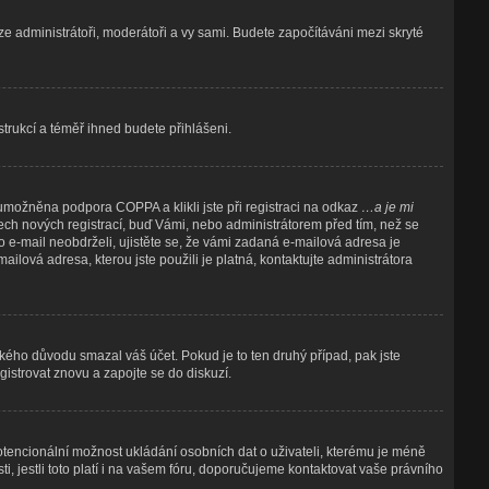
uze administrátoři, moderátoři a vy sami. Budete započítáváni mezi skryté
nstrukcí a téměř ihned budete přihlášeni.
umožněna podpora COPPA a klikli jste při registraci na odkaz
…a je mi
šech nových registrací, buď Vámi, nebo administrátorem před tím, než se
to e-mail neobdrželi, ujistěte se, že vámi zadaná e-mailová adresa je
-mailová adresa, kterou jste použili je platná, kontaktujte administrátora
akého důvodu smazal váš účet. Pokud je to ten druhý případ, pak jste
gistrovat znovu a zapojte se do diskuzí.
potencionální možnost ukládání osobních dat o uživateli, kterému je méně
ti, jestli toto platí i na vašem fóru, doporučujeme kontaktovat vaše právního