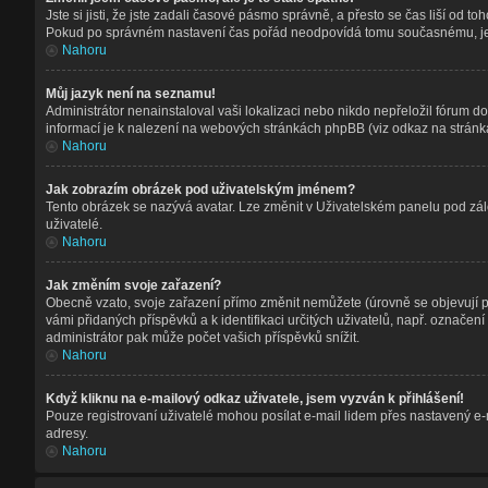
Jste si jisti, že jste zadali časové pásmo správně, a přesto se čas liší o
Pokud po správném nastavení čas pořád neodpovídá tomu současnému, je 
Nahoru
Můj jazyk není na seznamu!
Administrátor nenainstaloval vaši lokalizaci nebo nikdo nepřeložil fórum d
informací je k nalezení na webových stránkách phpBB (viz odkaz na stránká
Nahoru
Jak zobrazím obrázek pod uživatelským jménem?
Tento obrázek se nazývá avatar. Lze změnit v Uživatelském panelu pod zálo
uživatelé.
Nahoru
Jak změním svoje zařazení?
Obecně vzato, svoje zařazení přímo změnit nemůžete (úrovně se objevují p
vámi přidaných příspěvků a k identifikaci určitých uživatelů, např. označe
administrátor pak může počet vašich příspěvků snížit.
Nahoru
Když kliknu na e-mailový odkaz uživatele, jsem vyzván k přihlášení!
Pouze registrovaní uživatelé mohou posílat e-mail lidem přes nastavený e-m
adresy.
Nahoru