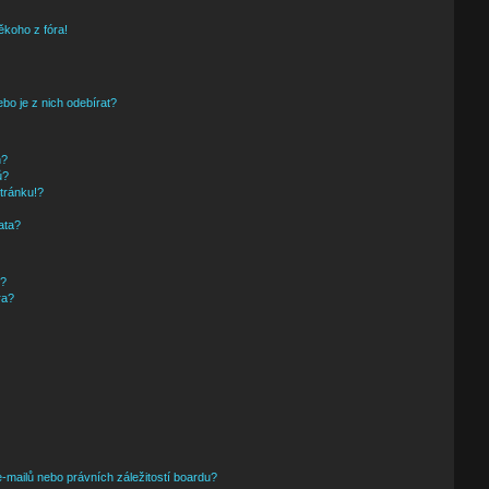
ěkoho z fóra!
bo je z nich odebírat?
h?
ů?
tránku!?
ata?
i?
ra?
mailů nebo právních záležitostí boardu?