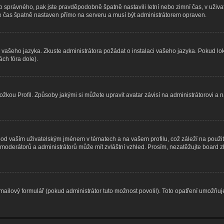
d toho správného, pak jste pravděpodobně špatně nastavili letní nebo zimní čas, v u
čas špatně nastaven přímo na serveru a musí být administrátorem opraven.
o vašeho jazyka. Zkuste administrátora požádat o instalaci vašeho jazyka. Pokud lo
ch fóra dole).
žkou Profil. Způsoby jakými si můžete upravit avatar závisí na administrátorovi a 
od vaším uživatelským jménem v tématech a na vašem profilu, což záleží na použit
ní moderátorů a administrátorů může mít zvláštní vzhled. Prosím, nezatěžujte board
ailový formulář (pokud administrátor tuto možnost povolil). Toto opatření umožňuj