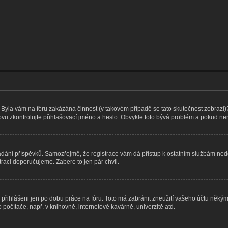
t. Byla vám na fóru zakázána činnost (v takovém případě se tato skutečnost zobrazí)
, znovu zkontrolujte přihlašovací jméno a heslo. Obvykle toto bývá problém a pokud n
e vkládání příspěvků. Samozřejmě, že registrace vám dá přístup k ostatním službám 
traci doporučujeme. Zabere to jen pár chvil.
 přihlášeni jen po dobu práce na fóru. Toto má zabránit zneužití vašeho účtu někým j
počítače, např. v knihovně, internetové kavárně, univerzitě atd.