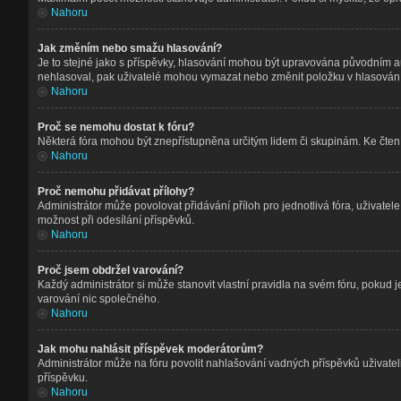
Nahoru
Jak změním nebo smažu hlasování?
Je to stejné jako s příspěvky, hlasování mohou být upravována původním a
nehlasoval, pak uživatelé mohou vymazat nebo změnit položku v hlasování, 
Nahoru
Proč se nemohu dostat k fóru?
Některá fóra mohou být znepřístupněna určitým lidem či skupinám. Ke čtení, p
Nahoru
Proč nemohu přidávat přílohy?
Administrátor může povolovat přidávání příloh pro jednotlivá fóra, uživate
možnost při odesílání příspěvků.
Nahoru
Proč jsem obdržel varování?
Každý administrátor si může stanovit vlastní pravidla na svém fóru, pokud
varování nic společného.
Nahoru
Jak mohu nahlásit příspěvek moderátorům?
Administrátor může na fóru povolit nahlašování vadných příspěvků uživatel
příspěvku.
Nahoru