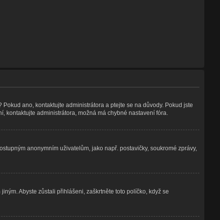
? Pokud ano, kontaktujte administrátora a ptejte se na důvody. Pokud jste
ení, kontaktujte administrátora, možná má chybné nastavení fóra.
nedostupným anonymním uživatelům, jako např. postavičky, soukromé zprávy,
iným. Abyste zůstali přihlášeni, zaškrtněte toto políčko, když se