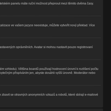
živatelském panelu máte ruční možnost přepnout mezi těmito dvěma časy.
kalizace ve vašem jazyce neexistuje, můžete vytvořit nový překlad. Více
nastavených oprávněních. Avatar si mohou nastavit pouze registrovaní
ém vzhledu). Většina boardů používají hodnocení úrovní k rozlišení počtu
 zbytečným přispíváním jen, abyste dosáhli vyšší úrovně. Moderátor nebo
e zbavit se otravných anonymních vzkazů a robotů, které sbírají e-mailové