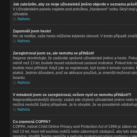
Jak zabráním, aby se moje uživatelské jméno objevilo v seznamu práv
V Uživatelském panelu najdete pod položkou „Nastavení“ volbu
Skrýt moji
uživatele.
Nahoru
Zapomněl jsem heslo!
Nic se neděje, vaše heslo můžeme kdykoliv obnovit. V tomto případě zmáčk
Nahoru
Zaregistroval jsem se, ale nemohu se přihlásit!
Nejprve zkontrolujte, že zadáváte správné uživatelské jméno a heslo. Poku
méně než 13 let
, budete muset následovat zaslané instrukce. Pokud toto ne
budete moci přihlásit. Když jste se registrovali, byli byste k tomuto vyzvá
platná. Jedním důvodem, proč se aktivace používá, je zmenšit možnost vý
boardu.
Nahoru
V minulosti jsem se zaregistroval, ovšem nyní se nemohu přihlásit?!
Nejpravděpodobnější důvody: zadali jste chybné uživatelské jméno nebo heslo
možná nevložili žádný příspěvek. Je to obvyklé, že se pravidelně odstraňují 
Nahoru
Co znamená COPPA?
COPPA, neboli Child Online Privacy and Protection Act of 1998 je zákon ve 
než 13 let, musí mít souhlas rodičů nebo zákonných zástupců, aby tyto data u
poradce, phpBB Teams nemůže a nebude poskytovat právni podporu v jaké