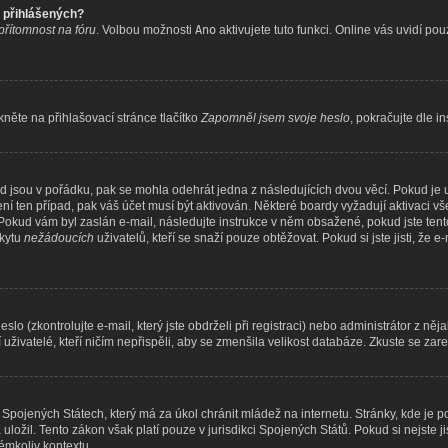
ě přihlášených?
 přítomnost na fóru
. Volbou možnosti
Ano
aktivujete tuto funkci. Online vás uvidí po
něte na přihlašovací stránce tlačítko
Zapomněl jsem svoje heslo
, pokračujte dle i
d jsou v pořádku, pak se mohla odehrát jedna z následujících dvou věcí. Pokud je 
ní ten případ, pak váš účet musí být aktivován. Některé boardy vyžadují aktivaci v
ni. Pokud vám byl zaslán e-mail, následujte instrukce v něm obsažené, pokud jste ten
skytu
nežádoucích
uživatelů, kteří se snaží pouze obtěžovat. Pokud si jste jisti, že e
 (zkontrolujte e-mail, který jste obdrželi při registraci) nebo administrátor z něj
uživatelé, kteří ničím nepřispěli, aby se zmenšila velikost databáze. Zkuste se zare
Spojených Státech, který má za úkol chránit mládež na internetu. Stránky, kde je 
ložil. Tento zákon však platí pouze v jurisdikci Spojených Států. Pokud si nejste jis
mkoliv kontextu.