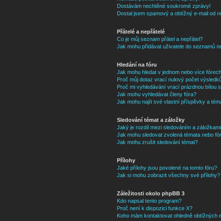
Dostávám nechtěné soukromé zprávy!
Dostal jsem spamový a obtížný e-mail od n
Přátelé a nepřátelé
Co je můj seznam přátel a nepřátel?
Jak mohu přidávat uživatele do seznamů ne
Hledání na fóru
Jak mohu hledat v jednom nebo více fórec
Proč můj dotaz vrací nulový počet výsledk
Proč mi vyhledávání vrací prázdnou bílou s
Jak mohu vyhledávat členy fóra?
Jak mohu najít své vlastní příspěvky a tém
Sledování témat a záložky
Jaký je rozdíl mezi sledováním a záložkam
Jak mohu sledovat zvolená témata nebo fó
Jak mohu zrušit sledování témat?
Přílohy
Jaké přílohy jsou povolené na tomto fóru?
Jak si mohu zobrazit všechny své přílohy?
Záležitosti okolo phpBB 3
Kdo napsal tento program?
Proč není k dispozici funkce X?
Koho mám kontaktovat ohledně obtížných e-