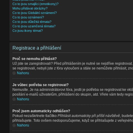
Co to jsou smajlíci (emotikony)?
Mohu přidávat obrázky?
Co to jsou Globální oznámení?
Co to jsou oznámení?
Co to jsou důležitá témata?
Co to jsou uzamčená témata?
Co jsou ikony témat?
Registrace a přihlášení
Proč se nemohu přihlásit?
Už jste se zaregistrovali? Před přihlášením je nutné se nejdříve registrova
se registrovali, nebyli jste z fóra vyloučeni a stále se nemůžete přihlásit
Nahoru
Je vůbec potřeba se registrovat?
Nemusíte. Je na administrátorovi fóra, jestli je potřeba se registrovat k
posílání e-mailů uživatelům, přihlášení do skupin, atd. Vřele vám tedy regis
Nahoru
Proč jsem automaticky odhlášen?
Pokud nezaškrtnete tlačítko
Přihlásit automaticky při příští návštěvě
, budete
přihlašujete. Toto ovšem nedoporučujeme, když se přihlašujete z veřejného 
Nahoru