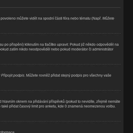
e povoleno můžete vidět na spodní části fóra nebo tématu (Např.
Můžete
 po přispění) kliknutím na tlačítko
upravit
. Pokud již někdo odpověděl na
í, pokud zatím nikdo neodpověděl nebo pokud moderátor či administrátor
y
Připojit podpis
. Můžete rovněž přidat stejný podpis pro všechny vaše
 hlavním oknem na přidávání příspěvků (pokud to nevidíte, zřejmě nemáte
e také přidat časový limit pro anketu, kde 0 znamená neomezenou volbu.
informace.