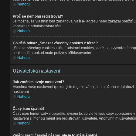
Nahoru
Proč se nemohu registrovat?
Je možné, že vlastník fóra zabanoval vaši IP adresu nebo zakázal použití už
kontaktuje administrátora fóra.
Nahoru
Co dělá odkaz „Smazat všechny cookies z fóra“?
„Smazat všechny cookies z fóra“ odstraní cookies, které jsou vytvořené php
cookies fóra pokud máte potíže s přihlašováním.
Nahoru
Uživatelská nastavení
Jak změním svoje nastavení?
Všechna vaše nastavení (pokud jste registrováni) jsou uložena v databázi.
nastavení.
Nahoru
Časy jsou špatně!
Časy jsou téměř vždy v pořádku, ovšem to, co vidíte jsou časy zobrazené v
nastavení si mohou měnit jen registrovaní uživatelé. Anonymním uživatelů
Nahoru
Změnil jsem časové pásmo, ale je to stále špatně!