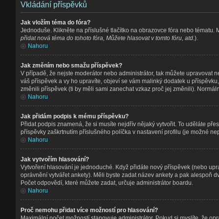
Vkládání příspěvků
Jak vložím téma do fóra?
Jednoduše. Klikněte na příslušné tlačítko na obrazovce fóra nebo tématu. 
přidat nová téma do tohoto fóra, Můžete hlasovat v tomto fóru, atd.
).
Nahoru
Jak změním nebo smažu příspěvek?
V případě, že nejste moderátor nebo administrátor, tak můžete upravovat n
váš příspěvek a vy ho upravíte, objeví se vám malinký dodatek u příspěvku,
změnili příspěvek (ti by měli sami zanechat vzkaz proč jej změnili). Norm
Nahoru
Jak přidám podpis k mému příspěvku?
Přidat podpis znamená, že si musíte nejdřív nějaký vytvořit. To uděláte pře
příspěvky zaškrtnutím příslušného políčka v nastavení profilu (je možné n
Nahoru
Jak vytvořím hlasování?
Vytvoření hlasování je jednoduché. Když přidáte nový příspěvek (nebo upra
oprávnění vytvářet ankety). Měli byste zadat název ankety a pak alespoň 
Počet odpovědí, které můžete zadat, určuje administrátor boardu.
Nahoru
Proč nemohu přidat více možností pro hlasování?
Maximální počet možností stanovuje administrátor. Pokud si myslíte, že opr