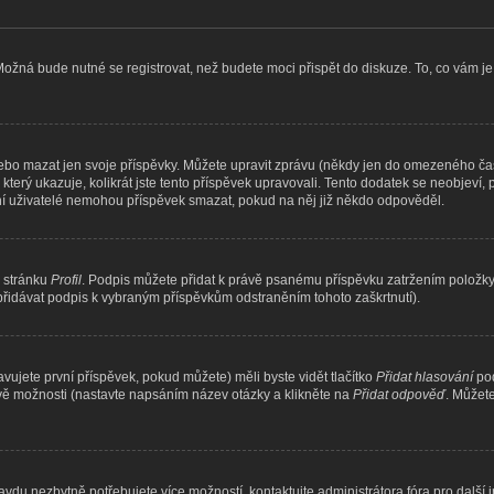
Možná bude nutné se registrovat, než budete moci přispět do diskuze. To, co vám j
ebo mazat jen svoje příspěvky. Můžete upravit zprávu (někdy jen do omezeného času
 který ukazuje, kolikrát jste tento příspěvek upravovali. Tento dodatek se neobjev
ální uživatelé nemohou příspěvek smazat, pokud na něj již někdo odpověděl.
s stránku
Profil
. Podpis můžete přidat k právě psanému příspěvku zatržením položk
epřidávat podpis k vybraným příspěvkům odstraněním tohoto zaškrtnutí).
vujete první příspěvek, pokud můžete) měli byste vidět tlačítko
Přidat hlasování
pod
dvě možnosti (nastavte napsáním název otázky a klikněte na
Přidat odpověď
. Můžet
avdu nezbytně potřebujete více možností, kontaktujte administrátora fóra pro další 