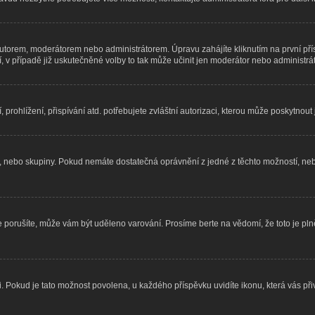
utorem, moderátorem nebo administrátorem. Úpravu zahájíte kliknutím na první přís
v případě již uskutečněné volby to tak může učinit jen moderátor nebo administrát
rohlížení, přispívání atd. potřebujete zvláštní autorizaci, kterou může poskytnout j
le, nebo skupiny. Pokud nemáte dostatečná oprávnění z jedné z těchto možností, neb
 je porušíte, může vám být uděleno varování. Prosíme berte na vědomí, že toto je 
i. Pokud je tato možnost povolena, u každého příspěvku uvidíte ikonu, která vás př