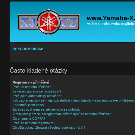
www.Yamaha-X
Archiv starého webu majitelů
FORUM-OBSAH
Často kladené otázky
Registrace a přihlášení
Proč se nemohu přihlásit?
Je vůbec potřeba se registrovat?
Proč jsem automaticky odhlášen?
Jak zabráním, aby se moje uživatelské jméno objevilo v seznamu právě přihlášený
Zapomněl jsem heslo!
Zaregistroval jsem se, ale nemohu se přihlásit!
V minulosti jsem se zaregistroval, ovšem nyní se nemohu přihlásit?!
Co znamená COPPA?
Proč se nemohu registrovat?
Co dělá odkaz „Smazat všechny cookies z fóra“?